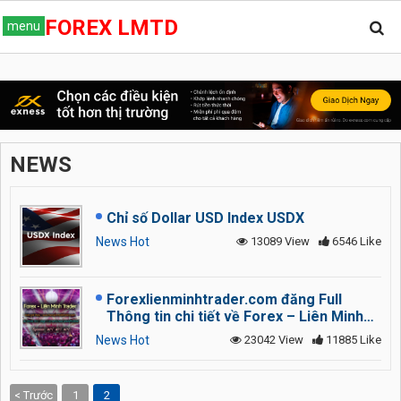
FOREX LMTD
menu
NEWS
Chỉ số Dollar USD Index USDX
News Hot
13089
View
6546
Like
Forexlienminhtrader.com đăng Full
Thông tin chi tiết về Forex – Liên Minh
Trader theo giấy phép TradeBoxx
News Hot
23042
View
11885
Like
TB17032001
< Trước
1
2