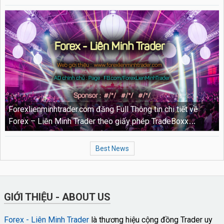
Forexlienminhtrader.com đăng Full Thông tin chi tiết về
Forex – Liên Minh Trader theo giấy phép TradeBoxx
TB17032001
Best News
GIỚI THIỆU - ABOUT US
Forex - Liên Minh Trader
là thương hiệu cộng đồng Trader uy